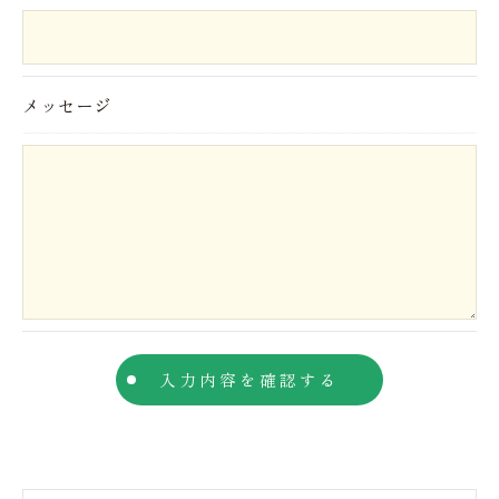
当社では、お客様の個人情報の開示･訂正･削除・利
用停止の手続を定めさせて頂いております。
ご本人である事を確認のうえ、対応させて頂きま
メッセージ
す。
個人情報の開示･訂正･削除・利用停止の具体的手続
きにつきましては、お電話でお問合せ下さい。