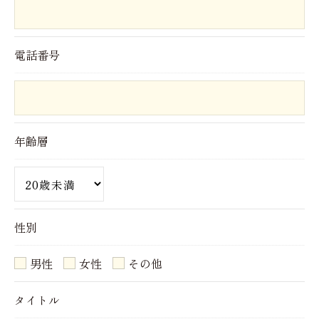
個人情報を外部に委託する場合があります。
これらの委託先に対しては個人情報保護契約等の措
置をとり、適切な監督を行います。
電話番号
＜個人情報の安全管理＞
当社では、個人情報の漏洩等がなされないよう、適
切に安全管理対策を実施します。
年齢層
＜個人情報を与えなかった場合に生じる結果＞
必要な情報を頂けない場合は、それに対応した当社
のサービスをご提供できない場合がございますので
性別
予めご了承ください。
男性
女性
その他
＜個人情報の開示･訂正・削除･利用停止の手続につ
タイトル
いて＞