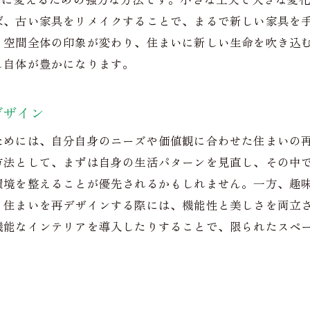
ば、古い家具をリメイクすることで、まるで新しい家具を
現代のニーズに応えるホームテクノロジー
空間全体の印象が変わり、住まいに新しい生命を吹き込む
植物を使った癒しのインテリア
し自体が豊かになります。
住空間の機能性を高める新発想
ミニマリズムでシンプルに暮らす工夫
デザイン
リフォームを超えた住まいの改善アイデア
ためには、自分自身のニーズや価値観に合わせた住まいの
簡単に取り入れられる模様替えのテクニック
方法として、まずは自身の生活パターンを見直し、その中
気軽に試せるスタイルチェンジのヒント
環境を整えることが優先されるかもしれません。一方、趣
空間を広く見せる視覚トリック
。住まいを再デザインする際には、機能性と美しさを両立
古い家具を再利用した新しい魅力
機能なインテリアを導入したりすることで、限られたスペ
場所を選ばない快適なホームオフィス作り
家族が集うリビングのリラックス空間
リフォームに依存せず理想の住空間を創る秘訣