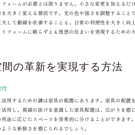
リフォームが必要とは限りません。小さな変更を加えるだ
リフォームに頼らず機能性を引き出す住まいの工夫
象を大きく変える要因です。光の色や強さを調整すること
生活動線を考慮した家具配置の秘訣
工夫して動線を改善することも、日常の利便性を大きく向
視覚的に広がりを持たせるカラーコーディネート
、リフォームに頼らずとも理想の住まいを実現するための
省エネを意識した家電選び
多機能を持たせたインテリア小物
居住性を向上させる音環境の改善
空間の革新を実現する方法
パーソナルスペースを充実させる工夫
革新の住まいづくりでリフォームなしの理想空間へ
能性
ゼロから考える住まいのオリジナルデザイン
節約しながらインテリアを刷新する方法
に活用するための鍵は家具の配置にあります。家具の配置
アートとデザインで個性をプラス
を活用し、視線の抜けを意識した家具配置は、広がりを感
の用途に応じたスペースを効果的に分けることができます
部屋の特徴を活かしたスタイル選び
のような新鮮さを感じられるでしょう。
シンプルさを追求した住まいの美学