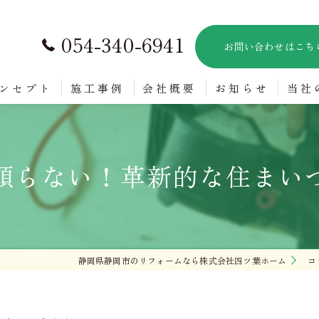
054-340-6941
お問い合わせはこち
ンセプト
施工事例
会社概要
お知らせ
当社
バリ
頼らない！革新的な住まい
新築
内装
水回
静岡県静岡市のリフォームなら株式会社四ツ葉ホーム
コ
賃貸