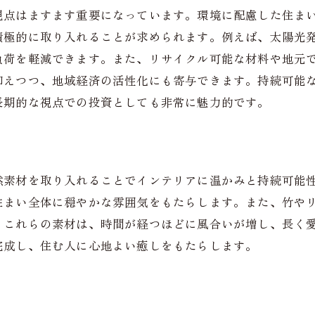
現代のニーズに応じた快適生活の提案
視点はますます重要になっています。環境に配慮した住ま
ホームオートメーションで生活を便利に
積極的に取り入れることが求められます。例えば、太陽光
自然光を活かした明るい部屋の作り方
負荷を軽減できます。また、リサイクル可能な材料や地元
季節ごとに楽しむインテリアチェンジ
抑えつつ、地域経済の活性化にも寄与できます。持続可能
長期的な視点での投資としても非常に魅力的です。
素材選びで変わる室内の空気感
長く住み続けられる空間作りの工夫
住まいのリフォームを超えた新しい視点からの改善法
心地よさを追求した空間アレンジ
然素材を取り入れることでインテリアに温かみと持続可能
最新トレンドを取り入れたデザイン提案
住まい全体に穏やかな雰囲気をもたらします。また、竹や
。これらの素材は、時間が経つほどに風合いが増し、長く
風通しを良くするレイアウトの工夫
完成し、住む人に心地よい癒しをもたらします。
素材の特性を活かしたインテリア
プライバシーを守る窓装飾のアイディア
未来を見据えた住まいの計画