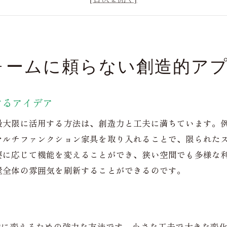
持続可能な住まいづくりの新しい視点
自然素材を活かしたインテリアの工夫
小さな変更がもたらす大きな効果
ォームに頼らない創造的ア
リフォーム不要！住空間の革新を実現する方法
家具の配置で生まれる新しい空間の可能性
するアイデア
色彩と光で演出する居心地の良さ
機能をプラスする小物選びのポイント
最大限に活用する方法は、創造力と工夫に満ちています。
エコフレンドリーな素材選択のコツ
マルチファンクション家具を取り入れることで、限られた
要に応じて機能を変えることができ、狭い空間でも多様な
自分らしさを表現するデザインの工夫
屋全体の雰囲気を刷新することができるのです。
限られたスペースを活かす収納アイディア
革新的な住まいづくりでリフォームに頼らない新しい生
デジタルツールを使った空間デザイン
的に変えるための強力な方法です。小さな工夫で大きな変
ハンドメイドで加える個性の魅力