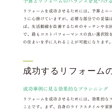
予算とリフォームのバランスを見つけ
静岡市
リフォームを成功させるためには、予算とニ
専
うに心掛けていますが、必要な部分での妥協
予
ば、生活動線を改善するためのキッチンや水
契
で、最もコストパフォーマンスの良い選択肢
施
の住まいを手に入れることが可能になります
ト
メ
静岡市
成功するリフォーム
初
プ
成功事例に見る効果的なプランニング
見
リフォームを成功させるためには、効果的な
リ
ことです。まず、自身のライフスタイルや家
地