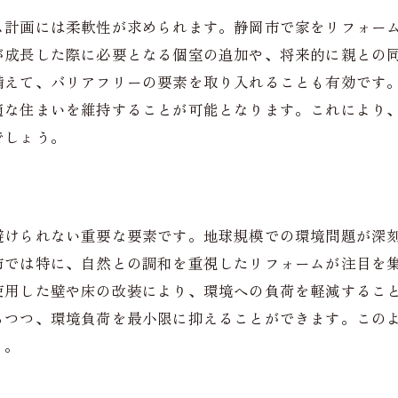
ム計画には柔軟性が求められます。静岡市で家をリフォー
体的な設計とデザインの提案
が成長した際に必要となる個室の追加や、将来的に親との
工スケジュールの詳細確認
備えて、バリアフリーの要素を取り入れることも有効です
事中の進捗管理と質の確保
適な住まいを維持することが可能となります。これにより
成後の確認と引渡し手順
でしょう。
の質を高めるためのリフォームプランニングの重要性
能性を重視した設計のポイント
ザイン性と住み心地の両立
避けられない重要な要素です。地球規模での環境問題が深
活動線を考えた効率的な配置
市では特に、自然との調和を重視したリフォームが注目を
納スペースの工夫と改善策
使用した壁や床の改装により、環境への負荷を軽減すること
然光を活かした空間づくり
ちつつ、環境負荷を最小限に抑えることができます。この
音・断熱性の向上を目指す方法
う。
でリフォームを成功させたお客様の事例集