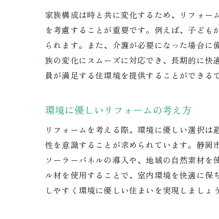
家族構成は時と共に変化するため、リフォー
具
を考慮することが重要です。例えば、子ども
施
られます。また、介護が必要になった場合に
工
族の変化にスムーズに対応でき、長期的に快
完
員が満足する住環境を提供することができる
住まい
機
環境に優しいリフォームの考え方
デ
リフォームを考える際、環境に優しい選択は
生
性を意識することが求められています。静岡
収
ソーラーパネルの導入や、地域の自然素材を
自
ル材を使用することで、室内環境を快適に保
防
しやすく環境に優しい住まいを実現しましょ
静岡市