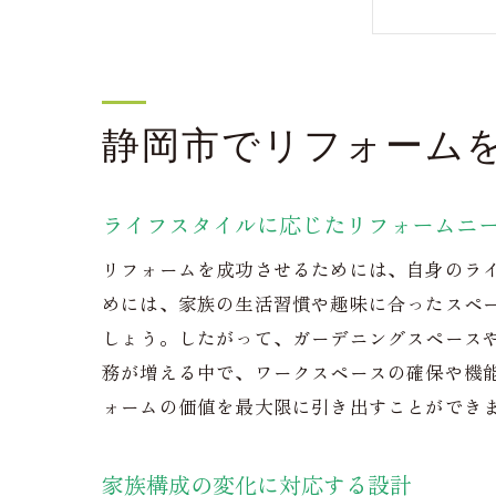
長
静
予
静岡市でリフォーム
成功す
成
ライフスタイルに応じたリフォームニ
地
実
リフォームを成功させるためには、自身のラ
コ
めには、家族の生活習慣や趣味に合ったスペ
しょう。したがって、ガーデニングスペース
工
務が増える中で、ワークスペースの確保や機
完
ォームの価値を最大限に引き出すことができ
静岡市
リ
家族構成の変化に対応する設計
専