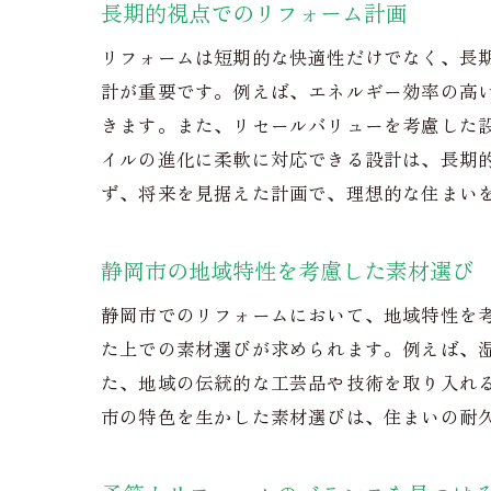
小
長期的視点でのリフォーム計画
大
リフォームは短期的な快適性だけでなく、長
デ
計が重要です。例えば、エネルギー効率の高
高
きます。また、リセールバリューを考慮した
イルの進化に柔軟に対応できる設計は、長期
エ
ず、将来を見据えた計画で、理想的な住まい
お
リフォ
静岡市の地域特性を考慮した素材選び
快
キ
静岡市でのリフォームにおいて、地域特性を
た上での素材選びが求められます。例えば、
バ
た、地域の伝統的な工芸品や技術を取り入れ
寝
市の特色を生かした素材選びは、住まいの耐
庭
季