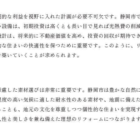
規模リフォームの成功事例
規模改修での成功体験談
期的な利益を視野に入れた計画が必要不可欠です。静岡市
ザインリフォームの革新例
い設備は、初期投資は高くとも長い目で見れば光熱費の削
齢者対応リフォームの実績
設計は、将来的に不動産価値を高め、投資の回収が期待で
的な住まいの快適性を保つために重要です。このように、
コリフォームの取り組み事例
を築いていくことが求められます。
客様の声から学ぶリフォームのポイント
ームで静岡市の住まいを快適空間にする方法
適さを追求したリビングの改装
ッチンの機能性を高めるリフォーム
考慮した素材選びは非常に重要です。静岡市は豊かな自然
湿度の高い気候に適した耐水性のある素材や、地震に備え
スルームのリラックス空間化
ることも、地元の文化を尊重しつつ個性的な住まいを実現
室のプライバシーと静音性向上
久性と美しさを兼ね備えた理想のリフォームにつながりま
や外構を活かした住まいづくり
節に応じた住まいの工夫