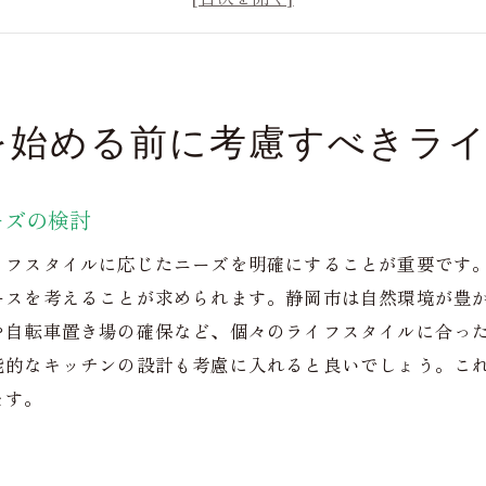
期的視点でのリフォーム計画
岡市の地域特性を考慮した素材選び
算とリフォームのバランスを見つける
を始める前に考慮すべきラ
るリフォームの秘訣とは？静岡市の事例から学ぶ
功事例に見る効果的なプランニング
ーズの検討
元施工業者との信頼関係の築き方
績豊富なデザイナーによる提案
イフスタイルに応じたニーズを明確にすることが重要です
ミュニケーションの重要性
ースを考えることが求められます。静岡市は自然環境が豊
や自転車置き場の確保など、個々のライフスタイルに合っ
事中のトラブル回避策
能的なキッチンの設計も考慮に入れると良いでしょう。こ
成後のアフターサービス活用法
ます。
で理想の住まいを実現するリフォームのステップバイステ
フォーム計画の立案と目標設定
門家の選定と相談の進め方