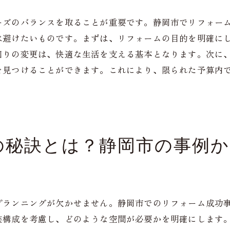
る
でリフォームを成功させるためのプロのアドバイス
ーズのバランスを取ることが重要です。静岡市でリフォー
門家が教えるリフォームの準備
は避けたいものです。まずは、リフォームの目的を明確に
算内で最高の結果を出す秘訣
回りの変更は、快適な生活を支える基本となります。次に
約時に注意すべきポイント
を見つけることができます。これにより、限られた予算内
工中の確認事項と対応策
。
レンドを押さえたデザイン提案
ンテナンスを見据えた工事計画
で理想の住まいを実現するためのリフォーム実践ガイド
の秘訣とは？静岡市の事例か
めてのリフォームに必要な基礎知識
ロが教えるスムーズな進行方法
積もりから完成までの流れ
プランニングが欠かせません。静岡市でのリフォーム成功
フォーム後の住まいの活用法
族構成を考慮し、どのような空間が必要かを明確にします
域の特性を活かしたデザイン