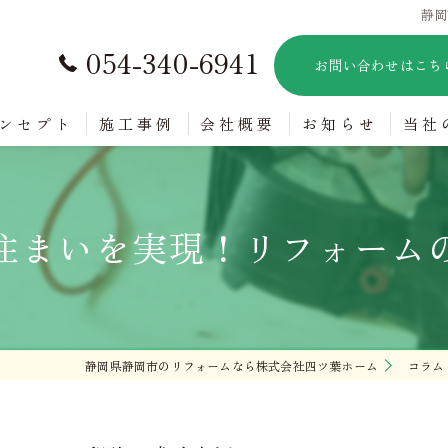
静岡
054-340-6941
お問い合わせはこち
ンセプト
施工事例
会社概要
お知らせ
当社
バリ
住まいを実現！リフォーム
新築
内装
水回
静岡県静岡市のリフォームなら株式会社四ツ葉ホーム
コラム
賃貸