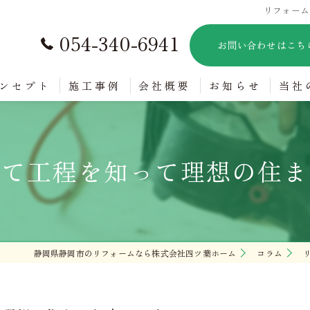
リフォーム
054-340-6941
お問い合わせはこち
ンセプト
施工事例
会社概要
お知らせ
当社
バリ
立て工程を知って理想の住ま
新築
内装
水回
静岡県静岡市のリフォームなら株式会社四ツ葉ホーム
コラム
賃貸