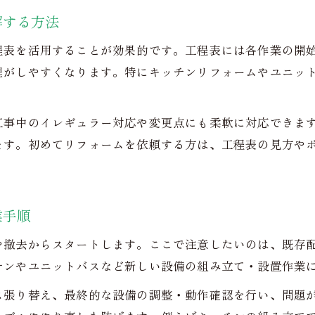
解する方法
施工スケジュールとリフォーム費用の目安
部屋数を増やすリフォームの具体的な手順
程表を活用することが効果的です。工程表には各作業の開
ユニットバスの組み立てを成功させるコツ
理がしやすくなります。特にキッチンリフォームやユニッ
ユニットバス組み立てで押さえたい基本工程
リフォーム時のユニットバス注意事項を紹介
工事中のイレギュラー対応や変更点にも柔軟に対応できま
ます。初めてリフォームを依頼する方は、工程表の見方や
組み立て説明書で分かるリフォーム手順のコツ
工期短縮を叶えるユニットバス施工ポイント
水回りリフォームで確認すべき設備の特徴
業手順
増築リフォームにおける注意点と対策
増築リフォームの工程と事前確認ポイント
や撤去からスタートします。ここで注意したいのは、既存
チンやユニットバスなど新しい設備の組み立て・設置作業
おしゃれな増築リフォーム実例から学ぶ工夫
リフォーム組み立て時の耐震性強化のコツ
ス張り替え、最終的な設備の調整・動作確認を行い、問題