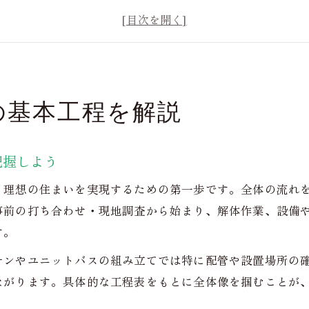
解体から組み立てまでのリフォーム作業手順
リノベーション工事とリフォーム工程の違いを知る
組み立てリフォームで注意したい事前準備のポイン
キッチン組み立てで変わる住まいの魅力
の基本工程を解説
キッチンリフォーム組み立ての基本工程を解説
システムキッチン施工手順で失敗しないコツ
把握しよう
リフォームで叶えるおしゃれなキッチン空間づくり
組み立て工程で確認すべき配管・設備の注意点
、理想の住まいを実現するための第一歩です。全体の流れ
キッチンリフォームに役立つ工程表活用法
事前の打ち合わせ・現地調査から始まり、解体作業、設備
す。
理想を形にするリフォームの流れとは
リフォームの流れを理解し理想の住まいへ近づく
チンやユニットバスの組み立てでは特に配管や設置場所の
ながります。具体的な工程表をもとに全体像を掴むことが
組み立てリフォーム計画で重要な工程管理
増築リフォーム例から学ぶ具体的な流れ