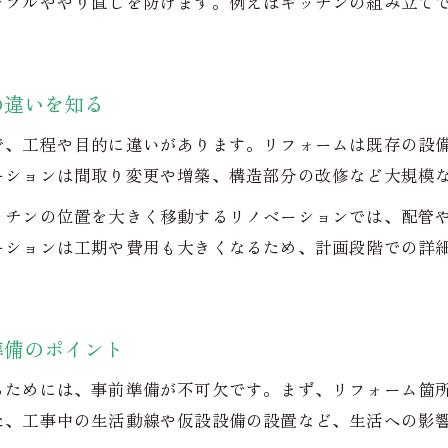
ラブルややり直しを防げます。例えばキッチンの組み立て
部屋を増やすリフォームで避けたいトラブル
増築リフォームで必要な法的手続きと流れ
リフォーム工程表で押さえたいポイント
の違いを知る
リフォーム工程表の作成ポイントと活用法
キッチンリフォーム工程表で重要な項目を解説
で、工程や目的に違いがあります。リフォームは既存の設
ーションは間取り変更や増築、構造部分の改修など大規模
工程表で分かる組み立てリフォームの流れ
リノベーション工程表の特徴と注意点
ッチンの位置を大きく移動するリノベーションでは、配管
ーションは工期や費用も大きくなるため、計画段階での詳
リフォーム進捗管理をスムーズにするコツ
準備のポイント
るためには、事前準備が不可欠です。まず、リフォーム箇
た、工事中の生活動線や仮設設備の設置など、生活への影