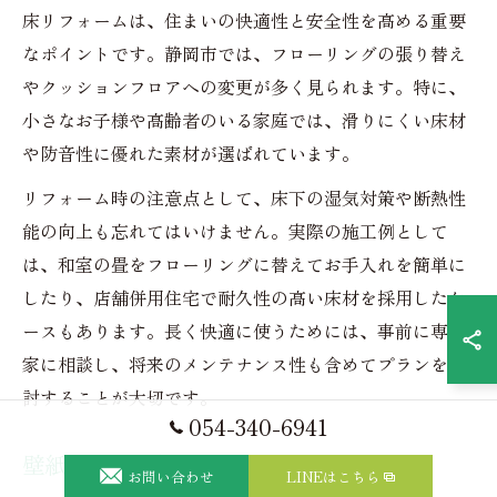
床リフォームは、住まいの快適性と安全性を高める重要
なポイントです。静岡市では、フローリングの張り替え
やクッションフロアへの変更が多く見られます。特に、
小さなお子様や高齢者のいる家庭では、滑りにくい床材
や防音性に優れた素材が選ばれています。
リフォーム時の注意点として、床下の湿気対策や断熱性
能の向上も忘れてはいけません。実際の施工例として
は、和室の畳をフローリングに替えてお手入れを簡単に
したり、店舗併用住宅で耐久性の高い床材を採用したケ
ースもあります。長く快適に使うためには、事前に専門
家に相談し、将来のメンテナンス性も含めてプランを検
討することが大切です。
054-340-6941
壁紙と床の模様替えはプロに相談しよう
お問い合わせ
LINEはこちら