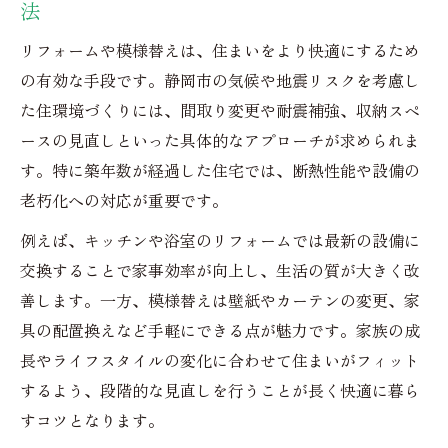
法
リフォーム費用と補助金の関係を知る
リフォームや模様替えは、住まいをより快適にするため
住まいの悩み解消へ静岡市で模様替え実践
の有効な手段です。静岡市の気候や地震リスクを考慮し
リフォームで住まいの悩みを根本解決
た住環境づくりには、間取り変更や耐震補強、収納スペ
静岡市で選ぶ模様替え術とリフォーム案
ースの見直しといった具体的なアプローチが求められま
住まいの困りごとに最適なリフォーム対策
す。特に築年数が経過した住宅では、断熱性能や設備の
リフォーム会社選びで失敗しない工夫とは
老朽化への対応が重要です。
模様替え事例で分かるリフォームの効果
例えば、キッチンや浴室のリフォームでは最新の設備に
静岡市で人気のリフォーム会社選びの極意
交換することで家事効率が向上し、生活の質が大きく改
善します。一方、模様替えは壁紙やカーテンの変更、家
リフォーム会社選びで重視すべきポイント
具の配置換えなど手軽にできる点が魅力です。家族の成
静岡市リフォーム口コミの見極め方とは
長やライフスタイルの変化に合わせて住まいがフィット
信頼できるリフォーム会社の特徴を知る
するよう、段階的な見直しを行うことが長く快適に暮ら
静岡市で比較するリフォーム会社の実力
すコツとなります。
模様替え成功のための会社選びアドバイス