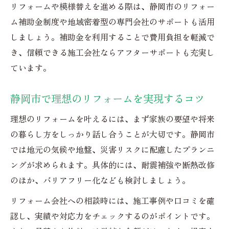
リフォームや模様替えを進める際は、静岡市のリフォー
壁紙や床の張替えも静岡市で安心対応
ム補助金制度や地域密着型の専門会社のサポートも活用
リフォームで叶える壁紙・床張替え事例
しましょう。補助金を利用することで費用負担を軽減で
静岡市で選ばれる壁紙リフォームの特徴
き、信頼できる施工会社ならアフターサポートも充実し
床リフォームで快適さをアップする方法
ています。
壁紙と床の模様替えはプロに相談しよう
静岡市で理想のリフォームを実現するコツ
静岡市で安心のリフォーム施工ポイント
失敗しない静岡市リフォームの進め方とは
理想のリフォームを叶えるには、まず家族の要望や将来
リフォーム計画で失敗しない段取り術
の暮らし方をしっかり話し合うことが大切です。静岡市
では地元の気候や地盤、災害リスクに配慮したプランニ
静岡市リフォーム会社との打ち合わせの秘
ングが求められます。具体的には、耐震補強や断熱改修
訣
のほか、バリアフリー化なども検討しましょう。
見積もり比較で賢くリフォームを進める方
法
リフォーム会社への相談時には、施工事例や口コミを確
認し、実績や対応力をチェックするのがポイントです。
模様替え計画は事前準備が成功の鍵