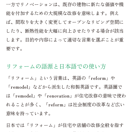
一方でリノベーションは、既存の建物に新たな価値や機
英語や日本語で見るリフォームの使い方
能を付加するための大規模な改修を意味します。例え
リフォームの英語表現と日本語の違い解説
ば、間取りを大きく変更してオープンなリビング空間に
リフォームの使い方を例文でわかりやすく
したり、断熱性能を大幅に向上させたりする場合が該当
紹介
します。目的や内容によって適切な言葉を選ぶことが重
英語と日本語で異なるリフォームの意味に
要です。
注意
リフォームの使い方とリノベーションの使
リフォームの語源と日本語での使い方
い分け
「リフォーム」という言葉は、英語の「reform」や
リフォームは海外でどう認識されているか
「remodel」などから派生した和製英語です。英語圏で
解説
は「remodel」や「renovation」が住宅改修の意味で使わ
れることが多く、「reform」は社会制度の改革など広い
意味を持っています。
日本では「リフォーム」が住宅や店舗の改修全般を指す