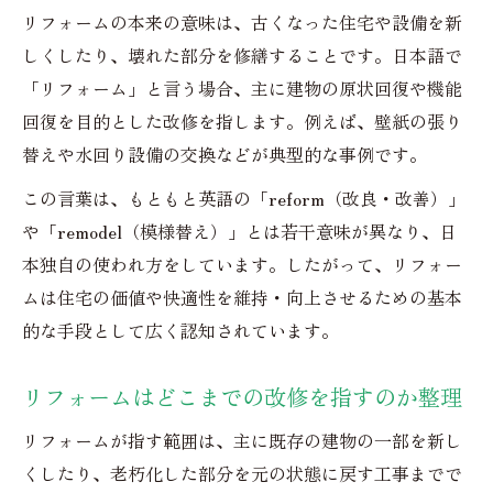
リフォームの本来の意味は、古くなった住宅や設備を新
リフォームの日本語表現と類語の違い
しくしたり、壊れた部分を修繕することです。日本語で
リフォーム用語が混同されるポイントを解
「リフォーム」と言う場合、主に建物の原状回復や機能
説
回復を目的とした改修を指します。例えば、壁紙の張り
リフォームの範囲はどこまでが基本か
替えや水回り設備の交換などが典型的な事例です。
リフォームの範囲は具体的にどこまでか明
この言葉は、もともと英語の「reform（改良・改善）」
示
や「remodel（模様替え）」とは若干意味が異なり、日
リフォームの部分工事と全体改修の違い解
本独自の使われ方をしています。したがって、リフォー
説
ムは住宅の価値や快適性を維持・向上させるための基本
リフォームの基本的な施工範囲を簡単整理
的な手段として広く認知されています。
リフォームは原状回復と価値向上どちらま
で
リフォームはどこまでの改修を指すのか整理
リフォームの意味を範囲ごとに比較し理解
リフォームが指す範囲は、主に既存の建物の一部を新し
リノベーションとリフォームの違い整理法
くしたり、老朽化した部分を元の状態に戻す工事までで