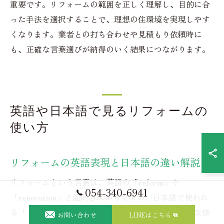
重要です。リフォームの範囲を正しく理解し、目的に合
った手法を選択することで、理想の住環境を実現しやす
くなります。業者との打ち合わせや見積もり依頼時に
も、正確な言葉選びが納得のいく結果につながります。
英語や日本語で見るリフォームの
使い方
リフォームの英語表現と日本語の違い解説
リフォームという言葉は、英語の「reform」や
054-340-6941
「renovation」と混同されがちですが、日本語で使われ
る「リフォーム」は、主に住まいの修繕や部分的な改修
お問い合わせ
LINEはこちら