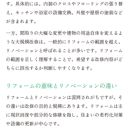
リノベーションとリフォームの意味を比較
す。具体的には、内装のクロスやフローリングの張り替
リフォームとリノベーションの区別ポイン
え、キッチンや浴室の設備交換、外壁や屋根の塗装など
ト
が含まれます。
リフォームとリノベーションの違いを事例
一方、間取りの大幅な変更や建物の用途自体を変えるよ
で解説
うな大規模改修は、一般的にリフォームの範囲を超え、
リノベーションとリフォームの費用観点の
リノベーションと呼ばれることが多いです。リフォーム
違い
の範囲を正しく理解することで、希望する改修内容がど
リフォームとリメイクの違いも含めて整理
ちらに該当するか判断しやすくなります。
直訳では伝わらないリフォームの本質
リフォームの意味とリノベーションの違い
リフォームの直訳と実際の意味の違い
リフォームが英語で通じない事例に注意
リフォームとリノベーションは混同されがちですが、そ
の違いは改修の目的と規模にあります。リフォームは主
和製英語リフォームの本質と意味のずれ
に現状回復や部分的な修繕を指し、住まいの老朽化対策
リフォームの英語表現と文化的背景
や設備の更新が中心です。
日本語で使われるリフォームの意味に注目